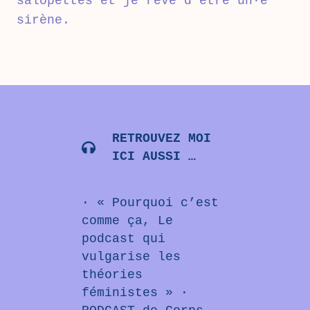
salopettes et je rêve d’être un·e
sirène.
RETROUVEZ MOI
ICI AUSSI …
·
« Pourquoi c’est
comme ça, Le
podcast qui
vulgarise les
théories
féministes »
·