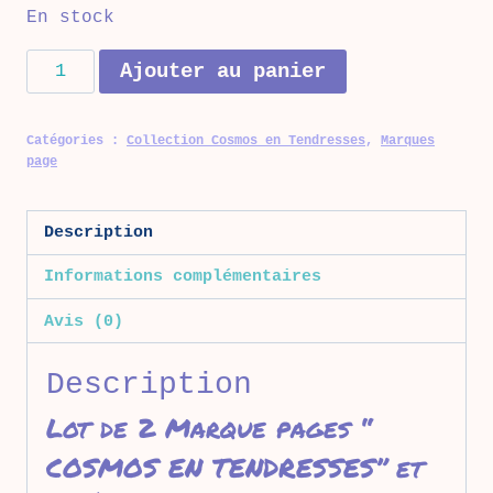
En stock
quantité
Ajouter au panier
de
Lot
Catégories :
Collection Cosmos en Tendresses
,
Marques
de
page
2
Marques
Description
pages
Collection
Informations complémentaires
COSMOS
Avis (0)
EN
TENDRESSES
Description
Lot de 2 Marque pages “
COSMOS EN TENDRESSES” et