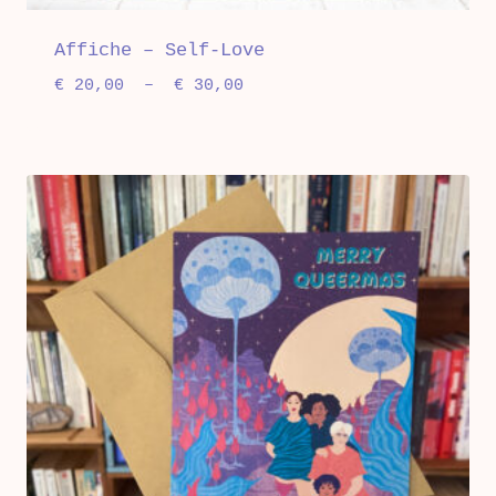
Affiche – Self-Love
Plage
€
20,00
–
€
30,00
de
prix :
€ 20,00
à
€ 30,00