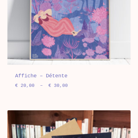
Affiche – Détente
Plage
€
20,00
–
€
30,00
de
prix :
€ 20,00
à
€ 30,00